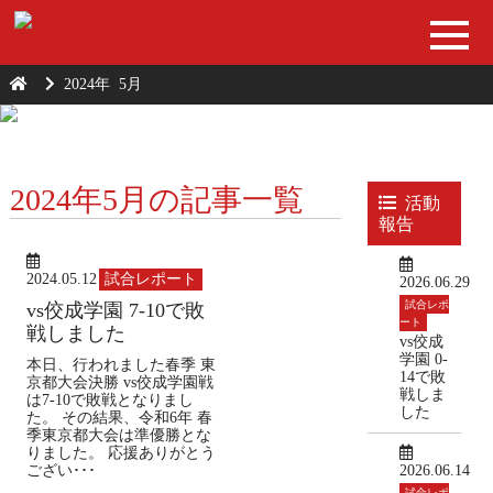
2024年
5月
2024年5月の記事一覧
活動
報告
2024.05.12
試合レポート
2026.06.29
試合レポ
vs佼成学園 7-10で敗
ート
戦しました
vs佼成
学園 0-
本日、行われました春季 東
14で敗
京都大会決勝 vs佼成学園戦
戦しま
は7-10で敗戦となりまし
した
た。 その結果、令和6年 春
季東京都大会は準優勝とな
りました。 応援ありがとう
ござい･･･
2026.06.14
試合レポ