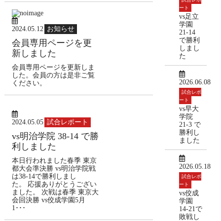
ート
vs足立
学園
2024.05.12
お知らせ
21-14
で勝利
会員専用ページを更
しまし
新しました
た
会員専用ページを更新しま
した。会員の方は是非ご覧
2026.06.08
ください。
試合レポ
ート
vs早大
学院
2024.05.05
試合レポート
21-3 で
勝利し
vs明治学院 38-14 で勝
ました
利しました
本日行われました春季 東京
2026.05.18
都大会準決勝 vs明治学院戦
は38-14で勝利しまし
試合レポ
た。 応援ありがとうござい
ート
ました。 次戦は春季 東京大
vs佼成
会回決勝 vs佼成学園5月
学園
1･･･
14-21で
敗戦し